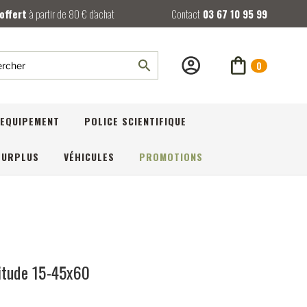
 offert
à partir de 80 € d’achat
Contact
03 67 10 95 99
0
rcher
EQUIPEMENT
POLICE SCIENTIFIQUE
SURPLUS
VÉHICULES
PROMOTIONS
itude 15-45x60