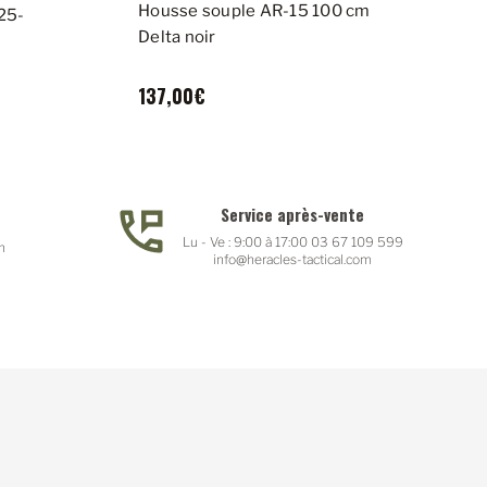
Housse souple AR-15 100 cm
P
,25-
Delta noir
l
137,00€
Service après-vente
Lu - Ve : 9:00 à 17:00 03 67 109 599
n
info@heracles-tactical.com