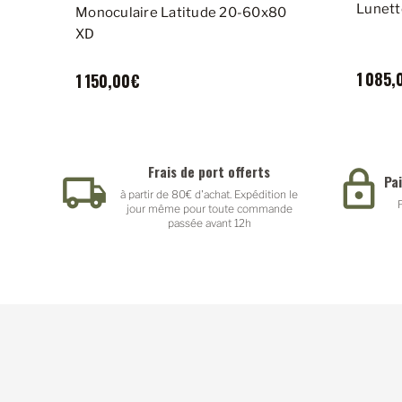
Lunett
Monoculaire Latitude 20-60x80
XD
1 085,
1 150,00€
Frais de port offerts
Pa
à partir de 80€ d'achat. Expédition le
jour même pour toute commande
passée avant 12h