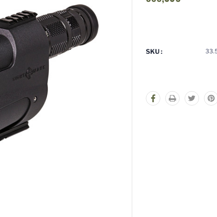
Stock
actuel
:
SKU :
33.