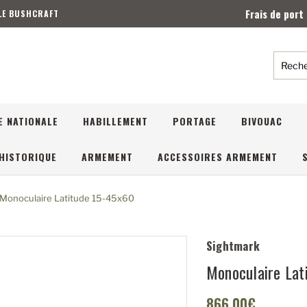
Frais de port
 LE BUSHCRAFT
Reche
E NATIONALE
HABILLEMENT
PORTAGE
BIVOUAC
HISTORIQUE
ARMEMENT
ACCESSOIRES ARMEMENT
Monoculaire Latitude 15-45x60
Sightmark
Monoculaire Lat
866,00€