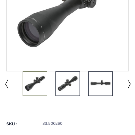
Stock
actuel
:
33.500260
SKU :