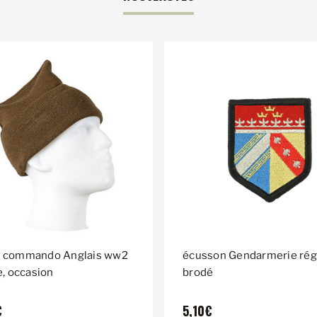
 commando Anglais ww2
écusson Gendarmerie rég
e, occasion
brodé
€
5,10€