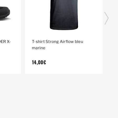
ER X-
T-shirt Strong Airflow bleu
T-
marine
14,00€
1