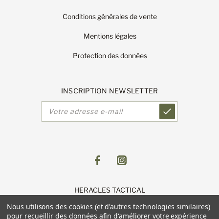
Conditions générales de vente
Mentions légales
Protection des données
INSCRIPTION NEWSLETTER
Adresse
e-
mail
HERACLES TACTICAL
1 Route de Lingolsheim
Nous utilisons des cookies (et d'autres technologies similaires)
11 Parc du Luetzelfeld
pour recueillir des données afin d'améliorer votre expérience