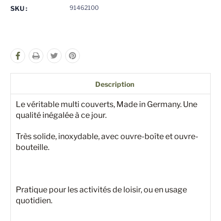
pour
pour
91462100
SKU :
undefined
undefined
Description
Le véritable multi couverts, Made in Germany. Une
qualité inégalée à ce jour.
Très solide, inoxydable, avec ouvre-boîte et ouvre-
bouteille.
Pratique pour les activités de loisir, ou en usage
quotidien.