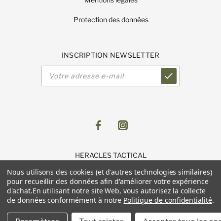
Protection des données
INSCRIPTION NEWSLETTER
Adresse
e-
mail
HERACLES TACTICAL
1 Route de Lingolsheim
Nous utilisons des cookies (et d'autres technologies similaires)
11 Parc du Luetzelfeld
pour recueillir des données afin d'améliorer votre expérience
67118 GEISPOLSHEIM
d'achat.
En utilisant notre site Web, vous autorisez la collecte
de données conformément à notre
Politique de confidentialité
.