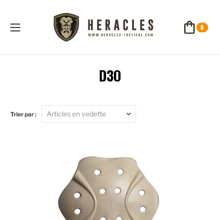
0
D3O
Trier par :