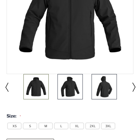
Size:
*
XS
S
M
L
XL
2XL
3XL