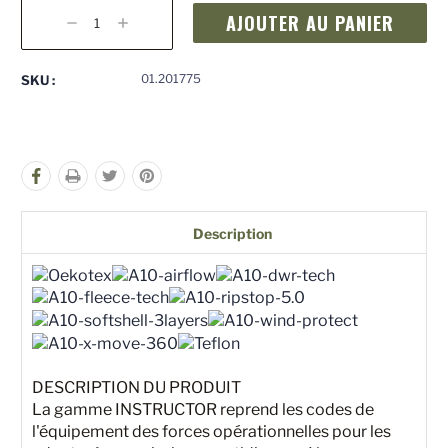
Stock
actuel
Diminuer
Augmenter
:
la
la
quantité
quantité
pour
pour
01.201775
SKU :
undefined
undefined
Description
DESCRIPTION DU PRODUIT
La gamme INSTRUCTOR reprend les codes de
l'équipement des forces opérationnelles pour les