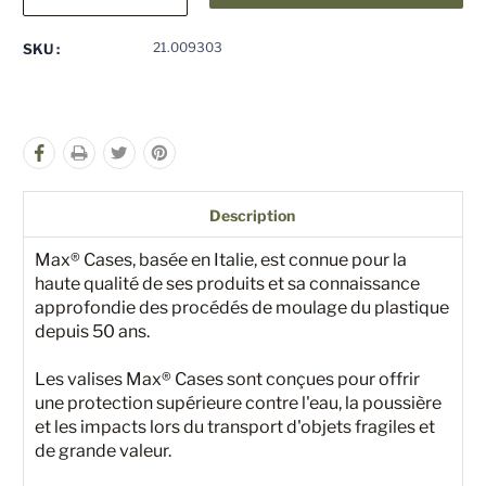
la
la
quantité
quantité
pour
pour
21.009303
SKU :
undefined
undefined
Description
Max® Cases, basée en Italie, est connue pour la
haute qualité de ses produits et sa connaissance
approfondie des procédés de moulage du plastique
depuis 50 ans.
Les valises Max® Cases sont conçues pour offrir
une protection supérieure contre l'eau, la poussière
et les impacts lors du transport d'objets fragiles et
de grande valeur.