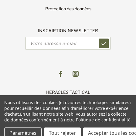
Protection des données
INSCRIPTION NEWSLETTER
Adresse
e-
mail
HERACLES TACTICAL
1 Route de Lingolsheim
Nous utilisons des cookies (et d'autres technologies similaires)
11 Parc du Luetzelfeld
pour recueillir des données afin d'améliorer votre expérience
67118 GEISPOLSHEIM
d'achat.
En utilisant notre site Web, vous autorisez la collecte
de données conformément à notre
Politique de confidentialité
.
Paramètres
Tout rejeter
Accepter tous les co