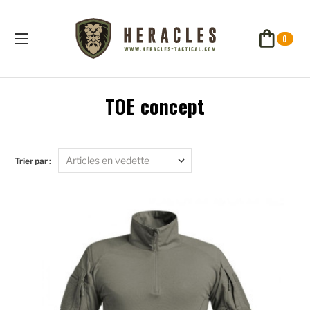
0
TOE concept
Trier par :