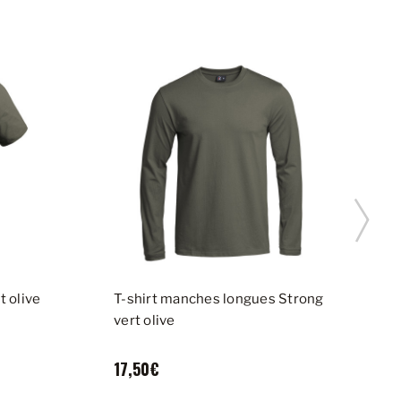
t olive
T-shirt manches longues Strong
T
vert olive
a
17,50€