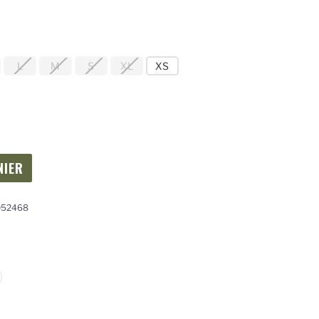
L
M
S
XL
XS
052468