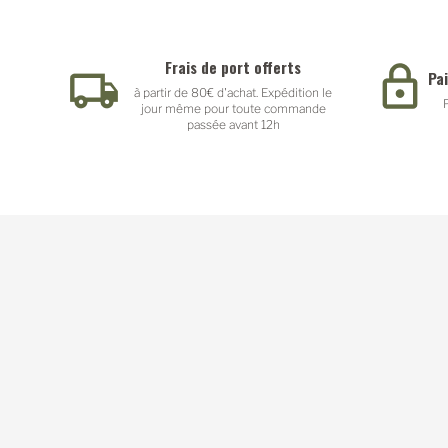
Frais de port offerts
Pa
à partir de 80€ d'achat. Expédition le
jour même pour toute commande
passée avant 12h