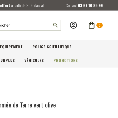
 offert
à partir de 80 € d’achat
Contact
03 67 10 95 99
0
rcher
EQUIPEMENT
POLICE SCIENTIFIQUE
SURPLUS
VÉHICULES
PROMOTIONS
rmée de Terre vert olive