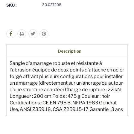
pour
pour
30.027208
SKU :
undefined
undefined
Description
Sangle d'amarrage robuste et résistante à
l'abrasion équipée de deux points d'attache en acier
forgé offrant plusieurs configurations pour installer
un amarrage (directement sur un ancrage ou autour
d'une structure adaptée) Charge de rupture : 22 kN
Longueur : 200 cm Poids : 475 g Couleur : noir
Certifications : CE EN 795 B, NFPA 1983 General
Use, ANSI Z359.18, CSA Z259.15-17 Garantie : 3 ans