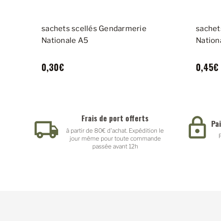
sachets scellés Gendarmerie
sachet
Nationale A5
Nation
0,30€
0,45€
Frais de port offerts
Pa
à partir de 80€ d'achat. Expédition le
jour même pour toute commande
passée avant 12h