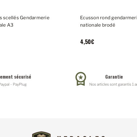
s scellés Gendarmerie
Ecusson rond gendarmer
ale A3
nationale brodé
4,50€
iement sécurisé
Garantie
Paypal - PayPlug
Nos articles sont garantis 1 a