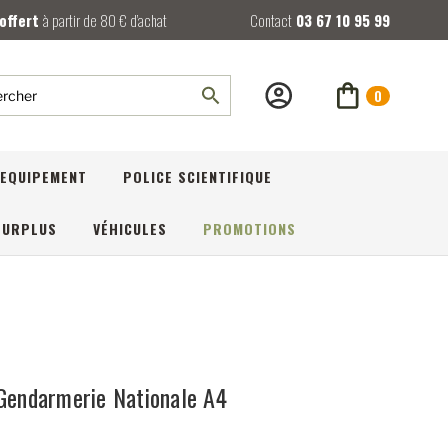
 offert
à partir de 80 € d’achat
Contact
03 67 10 95 99
0
rcher
EQUIPEMENT
POLICE SCIENTIFIQUE
SURPLUS
VÉHICULES
PROMOTIONS
 Gendarmerie Nationale A4