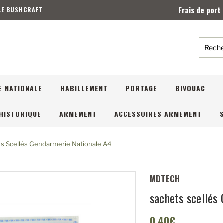
Frais de port
 LE BUSHCRAFT
Reche
E NATIONALE
HABILLEMENT
PORTAGE
BIVOUAC
HISTORIQUE
ARMEMENT
ACCESSOIRES ARMEMENT
s Scellés Gendarmerie Nationale A4
MDTECH
sachets scellés
0,40€