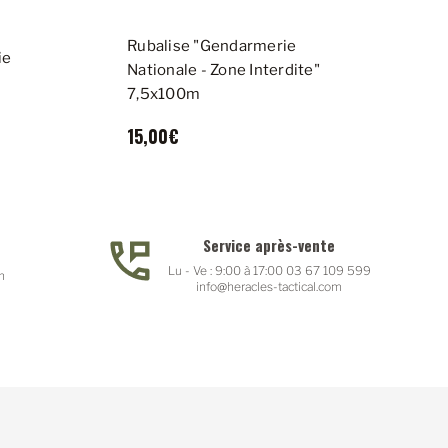
Rubalise "Gendarmerie
ie
B
Nationale - Zone Interdite"
7,5x100m
15,00€
Service après-vente
Lu - Ve : 9:00 à 17:00 03 67 109 599
n
info@heracles-tactical.com