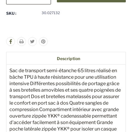
la
la
quantité
quantité
pour
pour
30.027132
SKU :
undefined
undefined
Description
Sac de transport semi-étanche 65 litres réalisé en
bâche TPU à haute résistance pour une utilisation
intensive Différentes possibilités de portage grâce
à ses bretelles amovibles et ses quatre poignées de
transport Dos et bretelles matelassés pour assurer
le confort en port sac à dos Quatre sangles de
compression Compartiment intérieur avec grande
ouverture zippée YKK® cadenassable permettant
d'accéder facilement à son équipement Grande
poche latérale zippée YKK® pour isoler un casque