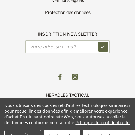
Mentions légales
Protection des données
INSCRIPTION NEWSLETTER
Adresse
e-
mail
HERACLES TACTICAL
1 Route de Lingolsheim
Nous utilisons des cookies (et d'autres technologies similaires)
11 Parc du Luetzelfeld
pour recueillir des données afin d'améliorer votre expérience
67118 GEISPOLSHEIM
d'achat.
En utilisant notre site Web, vous autorisez la collecte
de données conformément à notre
Politique de confidentialité
.