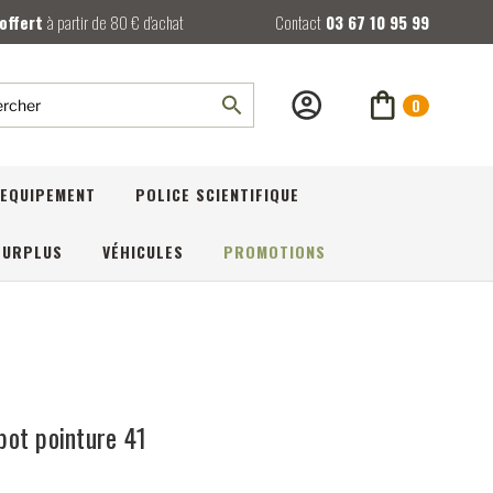
 offert
à partir de 80 € d’achat
Contact
03 67 10 95 99
0
rcher
EQUIPEMENT
POLICE SCIENTIFIQUE
SURPLUS
VÉHICULES
PROMOTIONS
ot pointure 41