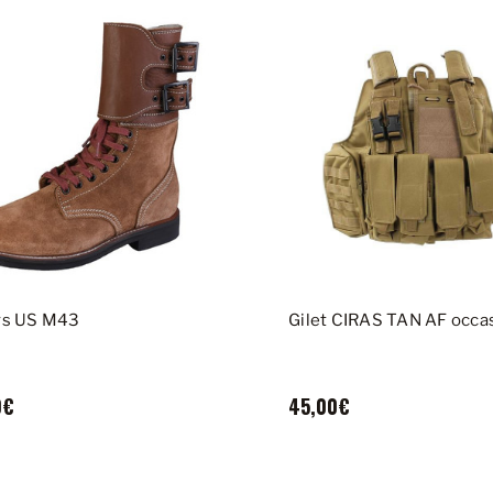
rs US M43
Gilet CIRAS TAN AF occa
0€
45,00€