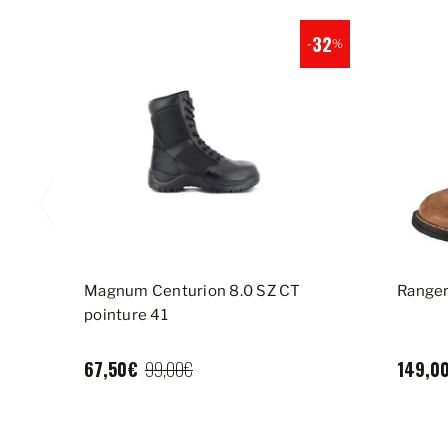
32
-
%
Magnum Centurion 8.0 SZ CT
Range
pointure 41
67,50€
149,0
99,00€