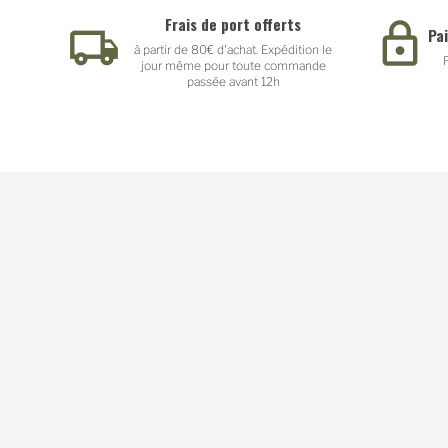
Frais de port offerts
Pa
à partir de 80€ d'achat. Expédition le
jour même pour toute commande
passée avant 12h