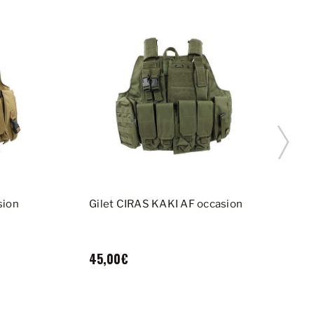
sion
Gilet CIRAS KAKI AF occasion
B
45,00€