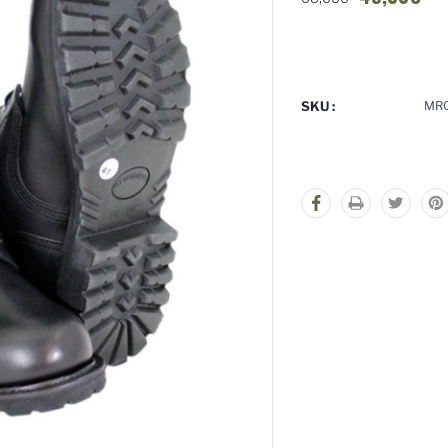
Stock
actuel
:
SKU :
MR