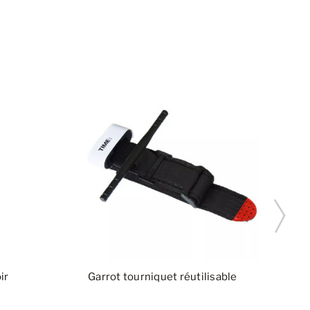
ir
Garrot tourniquet réutilisable
P