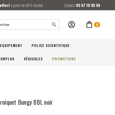
 offert
à partir de 80 € d’achat
Contact
03 67 10 95 99
0
rcher
EQUIPEMENT
POLICE SCIENTIFIQUE
SURPLUS
VÉHICULES
PROMOTIONS
urniquet Bungy 8BL noir