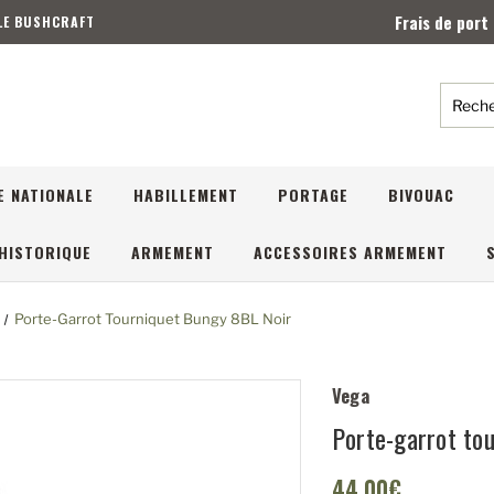
Frais de port
 LE BUSHCRAFT
Reche
E NATIONALE
HABILLEMENT
PORTAGE
BIVOUAC
HISTORIQUE
ARMEMENT
ACCESSOIRES ARMEMENT
Porte-Garrot Tourniquet Bungy 8BL Noir
Vega
Porte-garrot to
44,00€