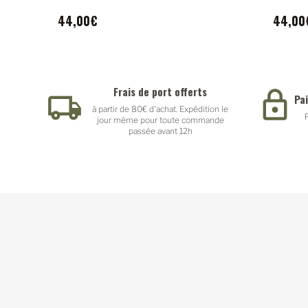
44,00€
44,00
Frais de port offerts
Pa
à partir de 80€ d'achat. Expédition le
jour même pour toute commande
passée avant 12h