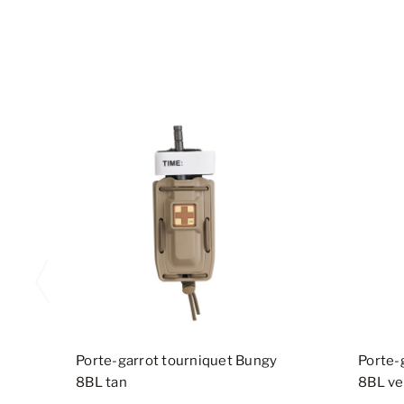
Porte-garrot tourniquet Bungy
Porte-
8BL tan
8BL ver