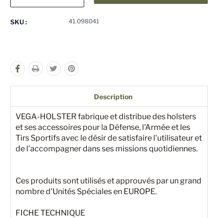
la
la
quantité
quantité
pour
pour
41.098041
SKU :
undefined
undefined
Description
VEGA-HOLSTER fabrique et distribue des holsters
et ses accessoires pour la Défense, l'Armée et les
Tirs Sportifs avec le désir de satisfaire l'utilisateur et
de l'accompagner dans ses missions quotidiennes.
Ces produits sont utilisés et approuvés par un grand
nombre d'Unités Spéciales en EUROPE.
FICHE TECHNIQUE