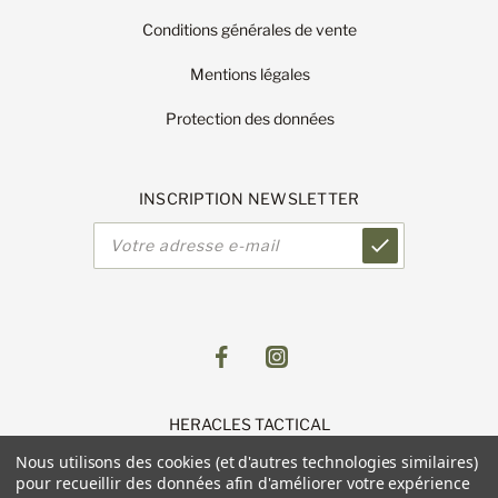
Conditions générales de vente
Mentions légales
Protection des données
INSCRIPTION NEWSLETTER
Adresse
e-
mail
HERACLES TACTICAL
1 Route de Lingolsheim
Nous utilisons des cookies (et d'autres technologies similaires)
11 Parc du Luetzelfeld
pour recueillir des données afin d'améliorer votre expérience
67118 GEISPOLSHEIM