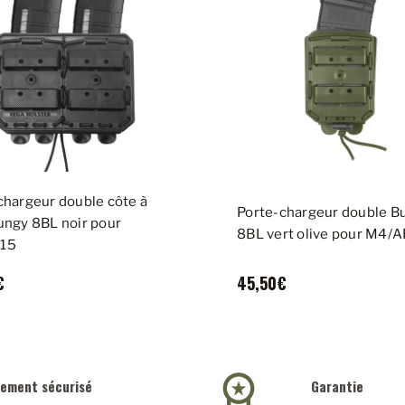
chargeur double côte à
Porte-chargeur double B
ungy 8BL noir pour
8BL vert olive pour M4/
15
€
45,50€
iement sécurisé
Garantie