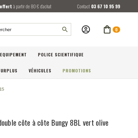
 offert
à partir de 80 € d’achat
Contact
03 67 10 95 99
0
rcher
EQUIPEMENT
POLICE SCIENTIFIQUE
SURPLUS
VÉHICULES
PROMOTIONS
R15
double côte à côte Bungy 8BL vert olive