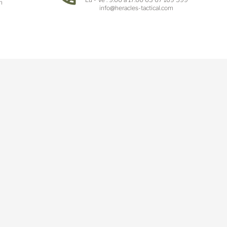
n
info@heracles-tactical.com