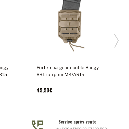
ungy
Porte-chargeur double Bungy
P
AR15
8BL tan pour M4/AR15
8
45,50€
Service après-vente
Lu - Ve : 9:00 à 17:00 03 67 109 599