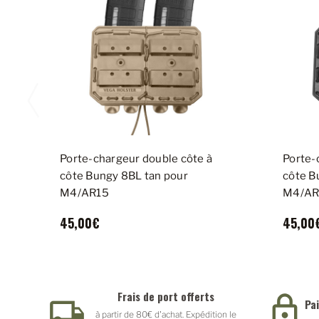
Porte-chargeur double côte à
Porte-
côte Bungy 8BL tan pour
côte B
M4/AR15
M4/AR
45,00€
45,00
Frais de port offerts
Pa
à partir de 80€ d'achat. Expédition le