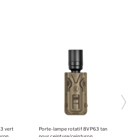
3 vert
Porte-lampe rotatif 8VP63 tan
P
uron
pour ceinture/ceinturon
p