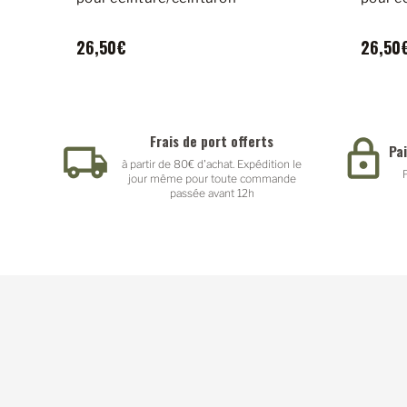
26,50€
26,50
Frais de port offerts
Pa
à partir de 80€ d'achat. Expédition le
jour même pour toute commande
passée avant 12h