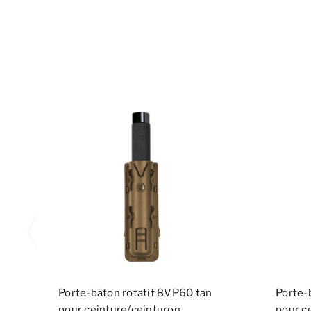
Porte-bâton rotatif 8VP60 tan
Porte-
pour ceinture/ceinturon
pour c