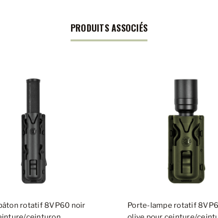
PRODUITS ASSOCIÉS
bâton rotatif 8VP60 noir
Porte-lampe rotatif 8VP6
einture/ceinturon
olive pour ceinture/ceint