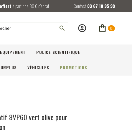
 offert
à partir de 80 € d’achat
Contact
03 67 10 95 99
0
rcher
EQUIPEMENT
POLICE SCIENTIFIQUE
SURPLUS
VÉHICULES
PROMOTIONS
tif 8VP60 vert olive pour
on