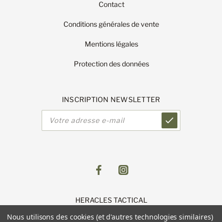
Contact
Conditions générales de vente
Mentions légales
Protection des données
INSCRIPTION NEWSLETTER
Adresse
e-
mail
HERACLES TACTICAL
1 Route de Lingolsheim
Nous utilisons des cookies (et d'autres technologies similaires)
11 Parc du Luetzelfeld