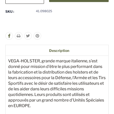
la
la
quantité
quantité
pour
pour
41.098025
SKU :
undefined
undefined
Description
VEGA-HOLSTER, grande marque italienne, s'est
donné pour mission d'être le plus performant dans
la fabrication et la distribution des holsters et de
leurs accessoires pour la Défense, l'Armée et les Tirs
Sportifs avec le désir de satisfaire les utilisateurs et
de les aider dans leurs difficiles missions
quotidiennes. Leurs produits sont utilisés et
approuvés par un grand nombre d'Unités Spéciales
en EUROPE.