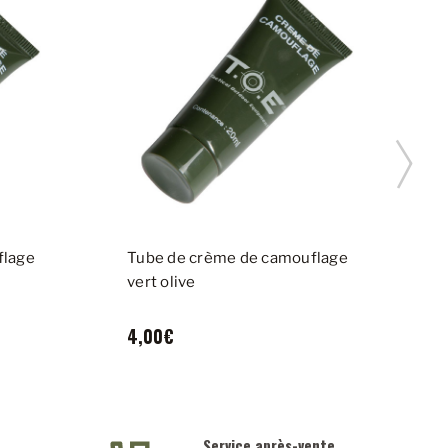
flage
Tube de crème de camouflage
P
vert olive
l
4,00€
Service après-vente