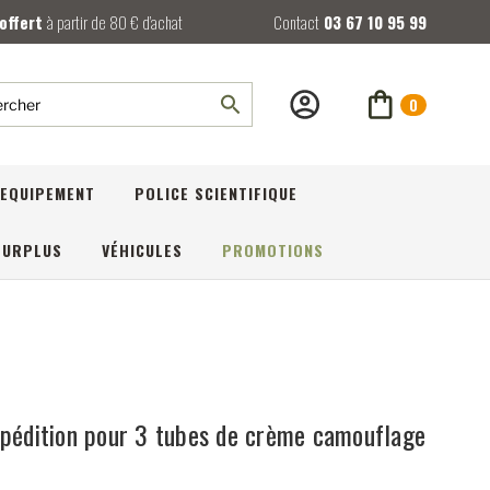
 offert
à partir de 80 € d’achat
Contact
03 67 10 95 99
0
rcher
EQUIPEMENT
POLICE SCIENTIFIQUE
SURPLUS
VÉHICULES
PROMOTIONS
xpédition pour 3 tubes de crème camouflage