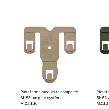
Plateforme modulaire compacte
Platef
8K83 tan pour système
8K83 v
M.O.L.L.E.
M.O.L.L