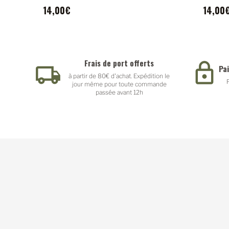
14,00€
14,00
Frais de port offerts
Pa
à partir de 80€ d'achat. Expédition le
jour même pour toute commande
passée avant 12h