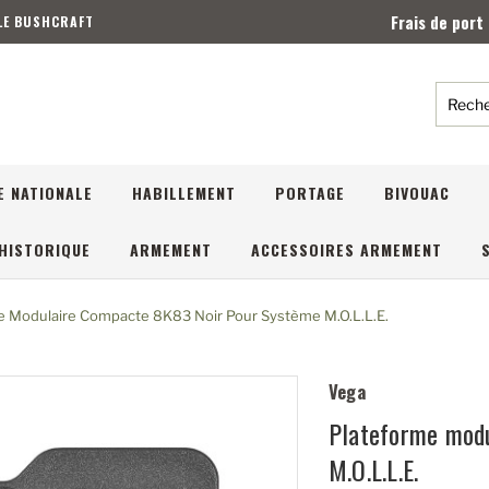
Frais de port
 LE BUSHCRAFT
Reche
E NATIONALE
HABILLEMENT
PORTAGE
BIVOUAC
HISTORIQUE
ARMEMENT
ACCESSOIRES ARMEMENT
e Modulaire Compacte 8K83 Noir Pour Système M.O.L.L.E.
Vega
Plateforme modu
M.O.L.L.E.