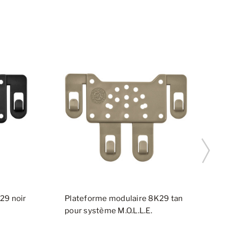
29 noir
Plateforme modulaire 8K29 tan
P
pour système M.O.L.L.E.
o