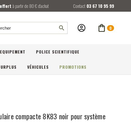
 offert
à partir de 80 € d’achat
Contact
03 67 10 95 99
0
rcher
EQUIPEMENT
POLICE SCIENTIFIQUE
SURPLUS
VÉHICULES
PROMOTIONS
laire compacte 8K83 noir pour système