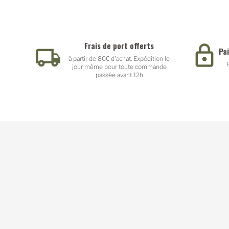
Frais de port offerts
Pa
à partir de 80€ d'achat. Expédition le
jour même pour toute commande
passée avant 12h