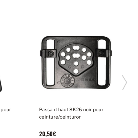
 pour
Passant haut 8K26 noir pour
P
ceinture/ceinturon
p
20,50€