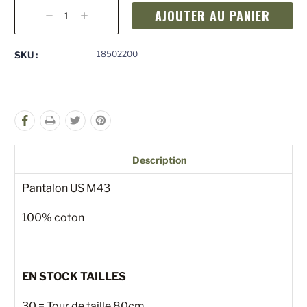
Stock
actuel
Diminuer
Augmenter
:
la
la
quantité
quantité
pour
pour
18502200
SKU :
undefined
undefined
Description
Pantalon US M43
100% coton
EN STOCK TAILLES
30 = Tour de taille 80cm