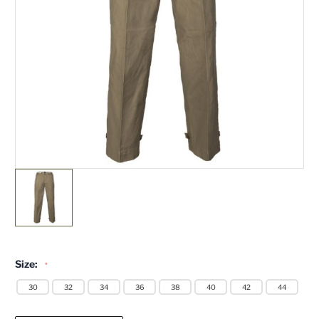
Size:
*
30
32
34
36
38
40
42
44