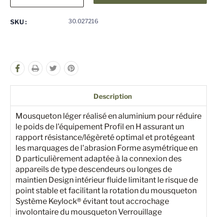
la
la
quantité
quantité
pour
pour
30.027216
SKU :
undefined
undefined
Description
Mousqueton léger réalisé en aluminium pour réduire
le poids de l'équipement Profil en H assurant un
rapport résistance/légèreté optimal et protégeant
les marquages de l'abrasion Forme asymétrique en
D particulièrement adaptée à la connexion des
appareils de type descendeurs ou longes de
maintien Design intérieur fluide limitant le risque de
point stable et facilitant la rotation du mousqueton
Système Keylock® évitant tout accrochage
involontaire du mousqueton Verrouillage