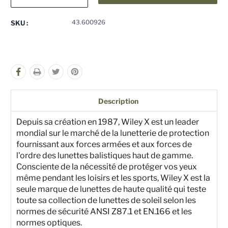
la
la
quantité
quantité
pour
pour
43.600926
SKU :
undefined
undefined
Description
Depuis sa création en 1987, Wiley X est un leader
mondial sur le marché de la lunetterie de protection
fournissant aux forces armées et aux forces de
l'ordre des lunettes balistiques haut de gamme.
Consciente de la nécessité de protéger vos yeux
même pendant les loisirs et les sports, Wiley X est la
seule marque de lunettes de haute qualité qui teste
toute sa collection de lunettes de soleil selon les
normes de sécurité ANSI Z87.1 et EN.166 et les
normes optiques.