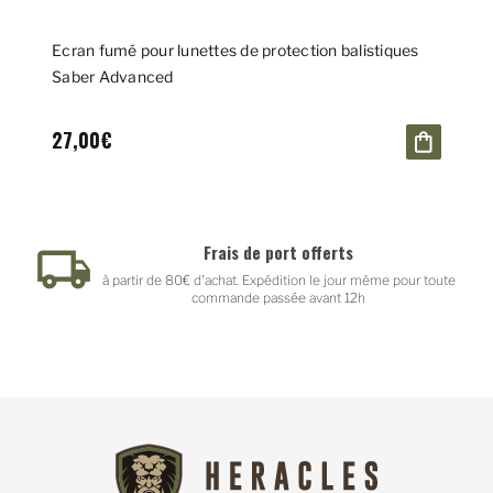
Ecran fumé pour lunettes de protection balistiques
Saber Advanced
27,00€
Frais de port offerts
Pai
à partir de 80€ d'achat. Expédition le jour même pour toute
P
commande passée avant 12h