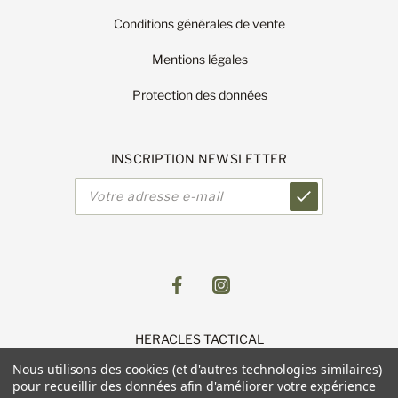
Conditions générales de vente
Mentions légales
Protection des données
INSCRIPTION NEWSLETTER
Adresse
e-
mail
HERACLES TACTICAL
1 Route de Lingolsheim
Nous utilisons des cookies (et d'autres technologies similaires)
11 Parc du Luetzelfeld
pour recueillir des données afin d'améliorer votre expérience
67118 GEISPOLSHEIM