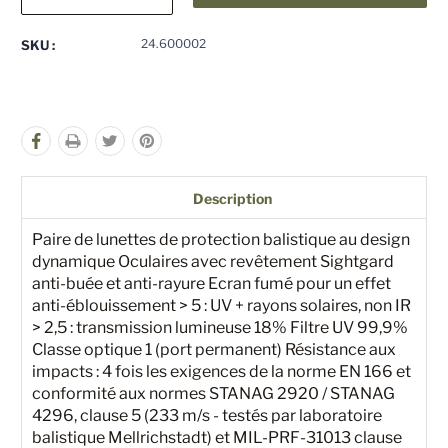
la
la
quantité
quantité
pour
pour
24.600002
SKU :
undefined
undefined
Description
Paire de lunettes de protection balistique au design
dynamique Oculaires avec revêtement Sightgard
anti-buée et anti-rayure Ecran fumé pour un effet
anti-éblouissement > 5 : UV + rayons solaires, non IR
> 2,5 : transmission lumineuse 18% Filtre UV 99,9%
Classe optique 1 (port permanent) Résistance aux
impacts : 4 fois les exigences de la norme EN 166 et
conformité aux normes STANAG 2920 / STANAG
4296, clause 5 (233 m/s - testés par laboratoire
balistique Mellrichstadt) et MIL-PRF-31013 clause