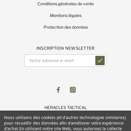
Conditions générales de vente
Mentions légales
Protection des données
INSCRIPTION NEWSLETTER
Adresse
e-
mail
HERACLES TACTICAL
1 Route de Lingolsheim
Nous utilisons des cookies (et d'autres technologies similaires)
11 Parc du Luetzelfeld
pour recueillir des données afin d'améliorer votre expérience
67118 GEISPOLSHEIM
d'achat.
En utilisant notre site Web, vous autorisez la collecte