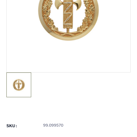
Stock
actuel
:
99.099570
SKU :