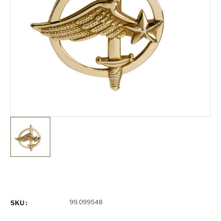
Stock
actuel
:
99.099548
SKU :