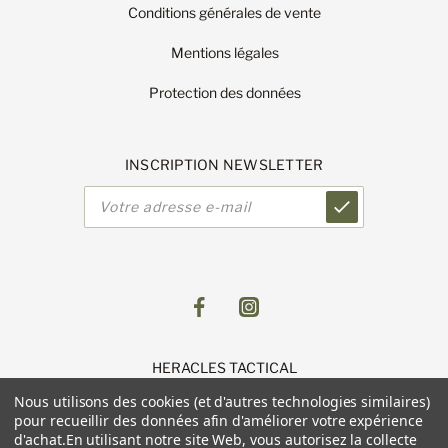
Conditions générales de vente
Mentions légales
Protection des données
INSCRIPTION NEWSLETTER
Adresse
e-
mail
HERACLES TACTICAL
1 Route de Lingolsheim
Nous utilisons des cookies (et d'autres technologies similaires)
11 Parc du Luetzelfeld
pour recueillir des données afin d'améliorer votre expérience
67118 GEISPOLSHEIM
d'achat.
En utilisant notre site Web, vous autorisez la collecte