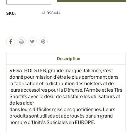
la
la
quantité
quantité
pour
pour
41.098444
SKU :
undefined
undefined
Description
VEGA-HOLSTER, grande marque italienne, s'est
donné pour mission d'être le plus performant dans
la fabrication et la distribution des holsters et de
leurs accessoires pour la Défense, l'Armée et les Tirs
Sportifs avec le désir de satisfaire les utilisateurs et
de les aider
dans leurs difficiles missions quotidiennes. Leurs
produits sont utilisés et approuvés par un grand
nombre d'Unités Spéciales en EUROPE.