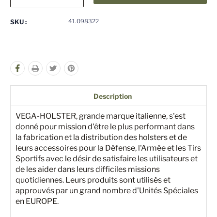
la
la
quantité
quantité
pour
pour
41.098322
SKU :
undefined
undefined
Description
VEGA-HOLSTER, grande marque italienne, s'est
donné pour mission d'être le plus performant dans
la fabrication et la distribution des holsters et de
leurs accessoires pour la Défense, l'Armée et les Tirs
Sportifs avec le désir de satisfaire les utilisateurs et
de les aider dans leurs difficiles missions
quotidiennes. Leurs produits sont utilisés et
approuvés par un grand nombre d'Unités Spéciales
en EUROPE.