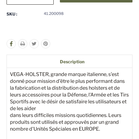
la
la
quantité
quantité
pour
pour
41.200098
SKU :
undefined
undefined
Description
VEGA-HOLSTER, grande marque italienne, s'est
donné pour mission d'être le plus performant dans
la fabrication et la distribution des holsters et de
leurs accessoires pour la Défense, l'Armée et les Tirs
Sportifs avec le désir de satisfaire les utilisateurs et
de les aider
dans leurs difficiles missions quotidiennes. Leurs
produits sont utilisés et approuvés par un grand
nombre d'Unités Spéciales en EUROPE.