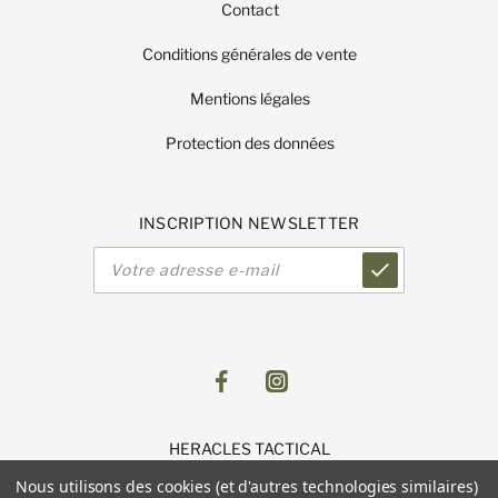
Contact
Conditions générales de vente
Mentions légales
Protection des données
INSCRIPTION NEWSLETTER
Adresse
e-
mail
HERACLES TACTICAL
1 Route de Lingolsheim
Nous utilisons des cookies (et d'autres technologies similaires)
11 Parc du Luetzelfeld