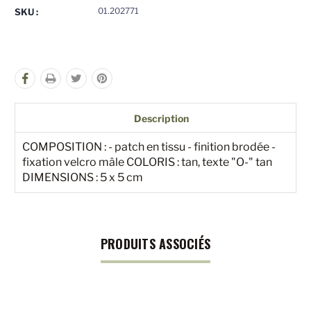
pour
pour
01.202771
SKU :
undefined
undefined
Description
COMPOSITION : - patch en tissu - finition brodée -
fixation velcro mâle COLORIS : tan, texte "O-" tan
DIMENSIONS : 5 x 5 cm
PRODUITS ASSOCIÉS