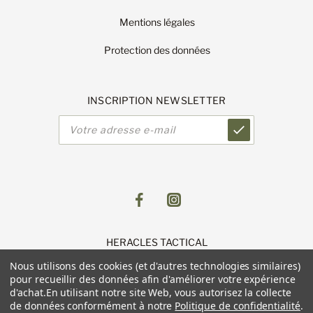
Mentions légales
Protection des données
INSCRIPTION NEWSLETTER
Adresse
e-
mail
HERACLES TACTICAL
1 Route de Lingolsheim
Nous utilisons des cookies (et d'autres technologies similaires)
11 Parc du Luetzelfeld
pour recueillir des données afin d'améliorer votre expérience
67118 GEISPOLSHEIM
d'achat.
En utilisant notre site Web, vous autorisez la collecte
de données conformément à notre
Politique de confidentialité
.