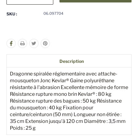
la
la
quantité
quantité
pour
pour
06.097704
SKU :
undefined
undefined
Description
Dragonne spiralée réglementaire avec attache-
mousqueton Jonc Kevlar® Gaine polyuréthane
résistante à l'abrasion Excellente mémoire de forme
Résistance rupture mono brin Kevlar® : 80 kg
Résistance rupture des bagues : 50 kg Résistance
du mousqueton : 40 kg Fixation pour
ceinture/ceinturon (50 mm) Longueur non étirée :
35 cm Extension jusqu'à 120 cm Diamètre : 3,5 mm
Poids : 25 g