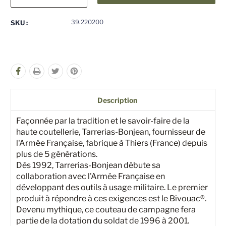
la
la
quantité
quantité
pour
pour
39.220200
SKU :
undefined
undefined
Description
Façonnée par la tradition et le savoir-faire de la
haute coutellerie, Tarrerias-Bonjean, fournisseur de
l'Armée Française, fabrique à Thiers (France) depuis
plus de 5 générations.
Dès 1992, Tarrerias-Bonjean débute sa
collaboration avec l'Armée Française en
développant des outils à usage militaire. Le premier
produit à répondre à ces exigences est le Bivouac®.
Devenu mythique, ce couteau de campagne fera
partie de la dotation du soldat de 1996 à 2001.