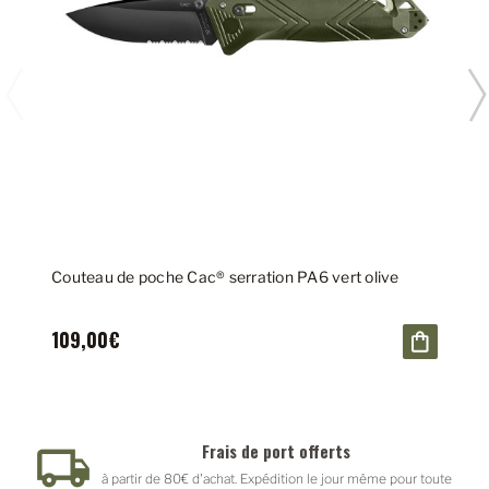
Couteau de poche Cac® serration PA6 vert olive
109,00€
is de port offerts
Paiement sécurisé
at. Expédition le jour même pour toute
Paypal - PayPlug