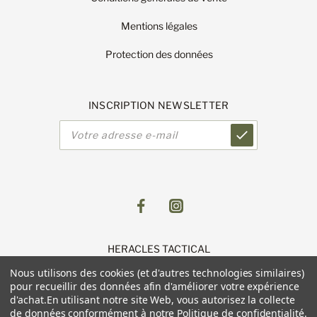
Mentions légales
Protection des données
INSCRIPTION NEWSLETTER
Adresse
e-
mail
HERACLES TACTICAL
1 Route de Lingolsheim
Nous utilisons des cookies (et d'autres technologies similaires)
11 Parc du Luetzelfeld
pour recueillir des données afin d'améliorer votre expérience
67118 GEISPOLSHEIM
d'achat.
En utilisant notre site Web, vous autorisez la collecte
de données conformément à notre
Politique de confidentialité
.