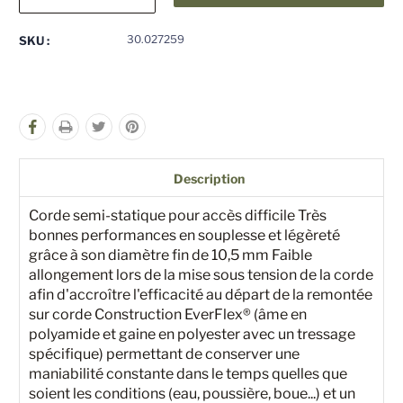
la
la
quantité
quantité
pour
pour
30.027259
SKU :
undefined
undefined
Description
Corde semi-statique pour accès difficile Très
bonnes performances en souplesse et légèreté
grâce à son diamètre fin de 10,5 mm Faible
allongement lors de la mise sous tension de la corde
afin d'accroître l'efficacité au départ de la remontée
sur corde Construction EverFlex® (âme en
polyamide et gaine en polyester avec un tressage
spécifique) permettant de conserver une
maniabilité constante dans le temps quelles que
soient les conditions (eau, poussière, boue...) et un