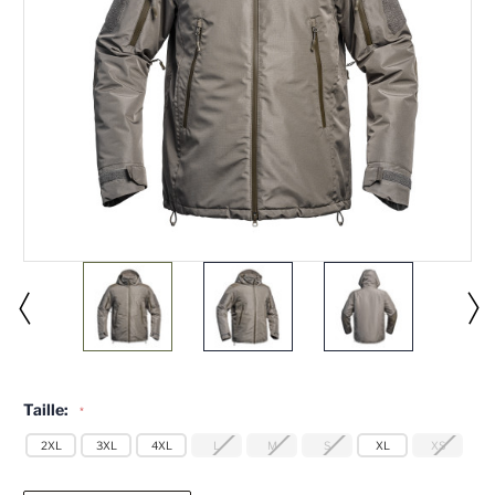
Taille:
*
2XL
3XL
4XL
L
M
S
XL
XS