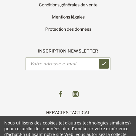
Conditions générales de vente
Mentions légales
Protection des données
INSCRIPTION NEWSLETTER
Adresse
e-
mail
HERACLES TACTICAL
1 Route de Lingolsheim
Nous utilisons des cookies (et d'autres technologies similaires)
11 Parc du Luetzelfeld
pour recueillir des données afin d'améliorer votre expérience
67118 GEISPOLSHEIM
d'achat.
En utilisant notre site Web, vous autorisez la collecte