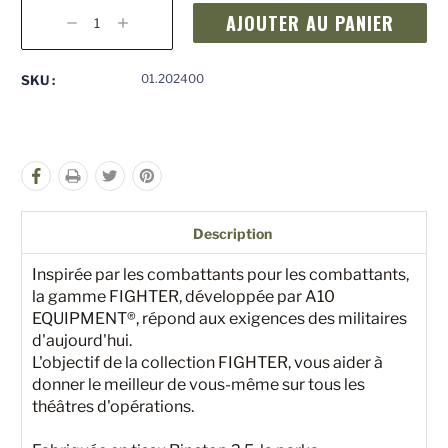
Stock
actuel
Diminuer
Augmenter
:
la
la
quantité
quantité
pour
pour
01.202400
SKU :
undefined
undefined
Description
Inspirée par les combattants pour les combattants,
la gamme FIGHTER, développée par A10
EQUIPMENT®, répond aux exigences des militaires
d'aujourd'hui.
L'objectif de la collection FIGHTER, vous aider à
donner le meilleur de vous-même sur tous les
théâtres d'opérations.