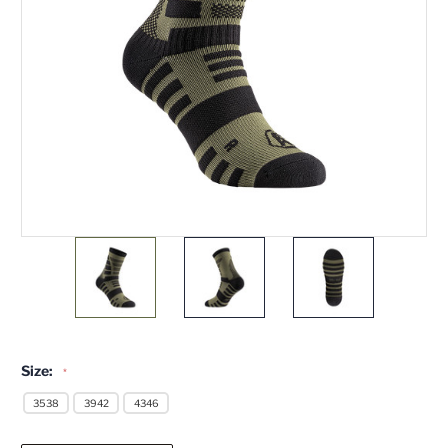
Size:
*
3538
3942
4346