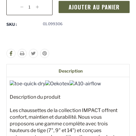
Stock
actuel
Diminuer
Augmenter
:
la
la
quantité
quantité
pour
pour
01.099306
SKU :
undefined
undefined
Description
Description du produit
Les chaussettes de la collection IMPACT offrent
confort, maintien et durabilité. Nous vous
proposons une gamme complète avec trois
hauteurs de tige (7", 9" et 14") et conçues