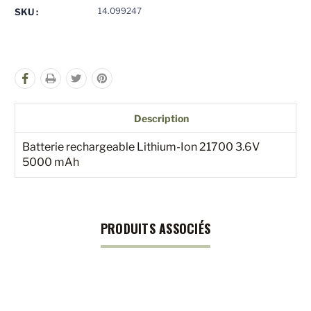
pour
pour
14.099247
SKU :
undefined
undefined
Description
Batterie rechargeable Lithium-Ion 21700 3.6V
5000 mAh
PRODUITS ASSOCIÉS